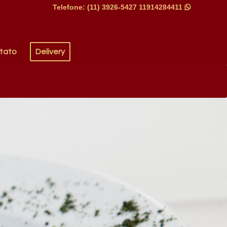
Telefone: (11) 3926-5427
11914284411

tato
Delivery