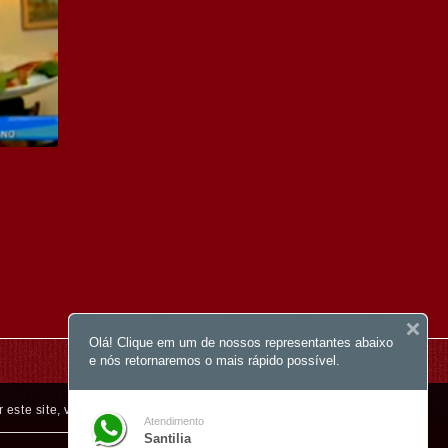
dia
Curta nossa página
Olá! Clique em um de nossos representantes abaixo
e nós retornaremos o mais rápido possível.
r este site, você concorda com o uso de cookies.
Atendimento
Santilia