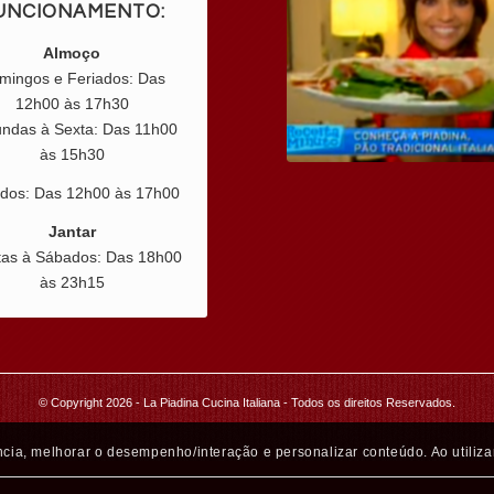
La Piadina na Mí
HORÁRIOS DE
UNCIONAMENTO:
Almoço
mingos e Feriados: Das
12h00 às 17h30
ndas à Sexta: Das 11h00
às 15h30
dos: Das 12h00 às 17h00
Jantar
tas à Sábados: Das 18h00
às 23h15
cia, melhorar o desempenho/interação e personalizar conteúdo. Ao utiliza