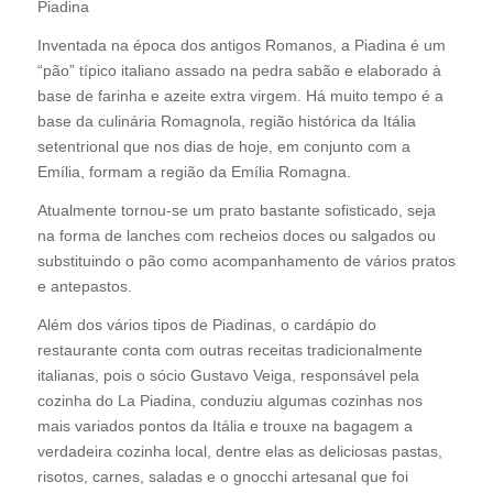
Piadina
Inventada na época dos antigos Romanos, a Piadina é um
“pão” típico italiano assado na pedra sabão e elaborado à
base de farinha e azeite extra virgem. Há muito tempo é a
base da culinária Romagnola, região histórica da Itália
setentrional que nos dias de hoje, em conjunto com a
Emília, formam a região da Emília Romagna.
Atualmente tornou-se um prato bastante sofisticado, seja
na forma de lanches com recheios doces ou salgados ou
substituindo o pão como acompanhamento de vários pratos
e antepastos.
Além dos vários tipos de Piadinas, o cardápio do
restaurante conta com outras receitas tradicionalmente
italianas, pois o sócio Gustavo Veiga, responsável pela
cozinha do La Piadina, conduziu algumas cozinhas nos
mais variados pontos da Itália e trouxe na bagagem a
verdadeira cozinha local, dentre elas as deliciosas pastas,
risotos, carnes, saladas e o gnocchi artesanal que foi