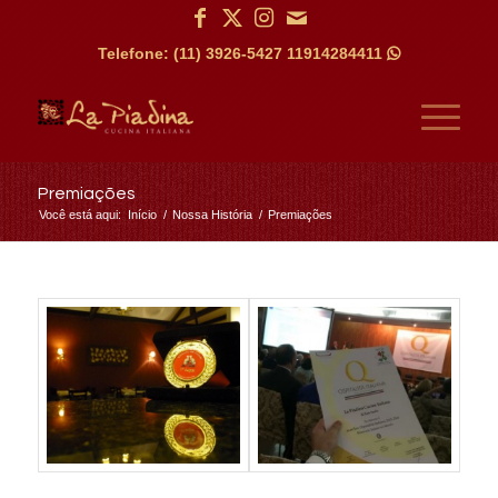
Telefone: (11) 3926-5427
11914284411

Premiações
Você está aqui:
Início
/
Nossa História
/
Premiações