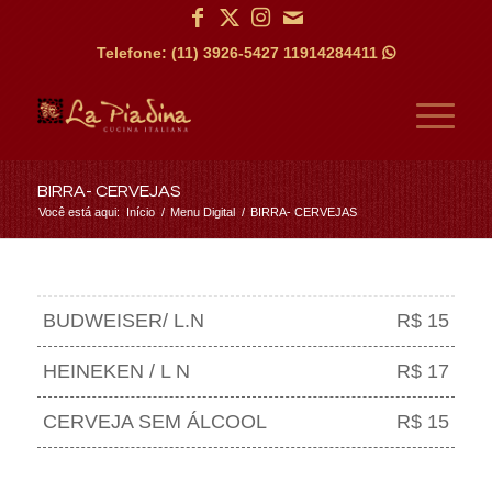
Telefone: (11) 3926-5427
11914284411

BIRRA- CERVEJAS
Você está aqui:
Início
/
Menu Digital
/
BIRRA- CERVEJAS
BUDWEISER/ L.N
R$ 15
HEINEKEN / L N
R$ 17
CERVEJA SEM ÁLCOOL
R$ 15